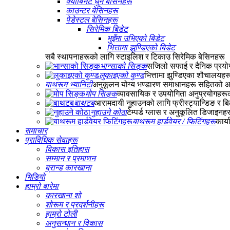
क्याबिनेट धुने बेसिनहरू
काउन्टर बेसिनहरू
पेडेस्टल बेसिनहरू
सिरेमिक बिडेट
भुइँमा उभिएको बिडेट
भित्तामा झुण्डिएको बिडेट
सबै स्थापनाहरूको लागि स्टाइलिश र टिकाउ सिरेमिक बेसिनहरू
भान्साको सिङ्क
सजिलो सफाई र दैनिक प्रयोग
लुकाइएको कुण्ड
भित्तामा झुण्डिएका शौचालयहर
बाथरूम भ्यानिटी
अनुकूलन योग्य भण्डारण समाधानहरू सहितको आ
मोप सिङ्क
व्यावसायिक र उपयोगिता अनुप्रयोगहरूक
बाथटब
आरामदायी नुहाउनको लागि फ्रीस्ट्यान्डिङ र ब
नुहाउने कोठा
टेम्पर्ड ग्लास र अनुकूलित डिजाइन
बाथरूम हार्डवेयर / फिटिंगहरू
कार्
समाचार
प्राविधिक सेवाहरू
विकास इतिहास
सम्मान र प्रमाणन
ब्रान्ड कारखाना
भिडियो
हाम्रो बारेमा
कारखाना शो
शोरूम र प्रदर्शनीहरू
हाम्रो टोली
अनुसन्धान र विकास