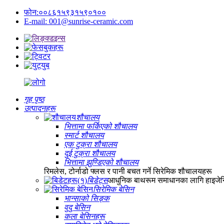
फोन:००८६१५९३१५९०१००
E-mail: 001@sunrise-ceramic.com
गृह पृष्ठ
उत्पादनहरू
शौचालय
भित्तामा फर्किएको शौचालय
स्मार्ट शौचालय
एक टुक्रा शौचालय
दुई टुक्रा शौचालय
भित्तामा झुण्डिएको शौचालय
रिमलेस, टोर्नाडो फ्लस र पानी बचत गर्ने सिरेमिक शौचालयहरू
बिडेट्स
आधुनिक बाथरूम समाधानका लागि हाइजेन
सिरेमिक बेसिन
भान्साको सिङ्क
वुदु बेसिन
कला बेसिनहरू