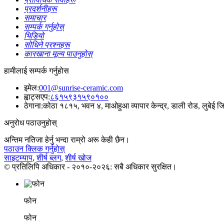
प्रदर्शनीहरू
समाचार
सम्पर्क गर्नुहोस्
भिडियो
सोधिने प्रश्नहरू
कारखाना मूल्य पाउनुहोस्
हामीलाई सम्पर्क गर्नुहोस
इमेल:
001@sunrise-ceramic.com
ह्वाट्सएप:
८६१५९३१५९०१००
ठेगाना:
कोठा १८१५, भवन ४, माओहुआ व्यापार केन्द्र, डाली रोड, लुबेई जिल
अनुरोध पठाउनुहोस्
अन्तिम नतिजा हेर्नु भन्दा राम्रो अरू केही छैन।
पठाउन क्लिक गर्नुहोस्
साइटम्याप
,
शीर्ष ब्लग
,
शीर्ष खोज
© प्रतिलिपि अधिकार - २०१०-२०२६: सबै अधिकार सुरक्षित।
फोन
फोन