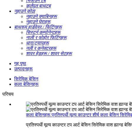
भिजाउने टब
व्हर्लपूल बाथटब
नुहाउने कोठा
नुहाउने क्याबिनहरू
नुहाउने घेराहरू
बाथरूम हार्डवेयर / फिटिंगहरू
सिस्टर्न कम्पोनेन्टहरू
नाली र फोहोर फिटिंगहरू
धारा/ट्यापहरू
नली र कनेक्टरहरू
शावर हेडहरू / शावर सेटहरू
गृह पृष्ठ
उत्पादनहरू
सिरेमिक बेसिन
कला बेसिनहरू
परिचय
कला बेसिनहरू प्रतिस्पर्धी मूल्य काउन्टर शीर्ष कला बेसिन सिरेमिक
प्रतिस्पर्धी मूल्य काउन्टर टप आर्ट बेसिन सिरेमिक वाश ह्यान्ड