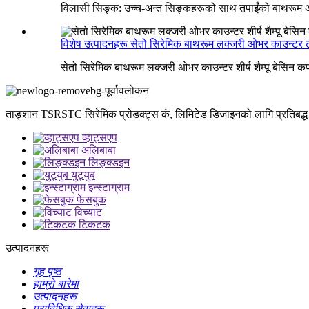
विलासी सिङ्क: उच्च-अन्त सिङ्कहरूको साथ तपाईंको बाथरूम अ
विशेष उत्पादनहरू सेतो सिरेमिक बाथरूम लक्जरी ओभर काउन्टर ट
सेतो सिरेमिक बाथरूम लक्जरी ओभर काउन्टर शीर्ष शैम्पू बेसिन क
ताङ्शान TSRSTC सिरेमिक प्रोडक्ट्स कं, लिमिटेड डिजाइनको लागि प्रतिबद्ध 
व्हाट्सएप
अलिबाबा
लिङ्क्डइन
युट्युब
इन्स्टाग्राम
फेसबुक
विच्याट
टिकटक
उत्पादनहरू
गृह पृष्ठ
हाम्रो बारेमा
उत्पादनहरू
प्राविधिक सेवाहरू