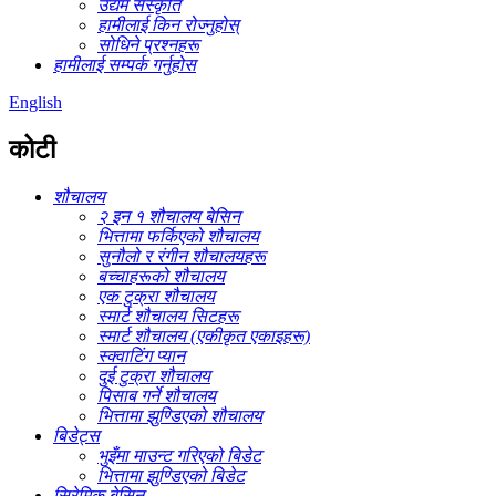
उद्यम संस्कृति
हामीलाई किन रोज्नुहोस्
सोधिने प्रश्नहरू
हामीलाई सम्पर्क गर्नुहोस
English
कोटी
शौचालय
२ इन १ शौचालय बेसिन
भित्तामा फर्किएको शौचालय
सुनौलो र रंगीन शौचालयहरू
बच्चाहरूको शौचालय
एक टुक्रा शौचालय
स्मार्ट शौचालय सिटहरू
स्मार्ट शौचालय (एकीकृत एकाइहरू)
स्क्वाटिंग प्यान
दुई टुक्रा शौचालय
पिसाब गर्ने शौचालय
भित्तामा झुण्डिएको शौचालय
बिडेट्स
भुइँमा माउन्ट गरिएको बिडेट
भित्तामा झुण्डिएको बिडेट
सिरेमिक बेसिन